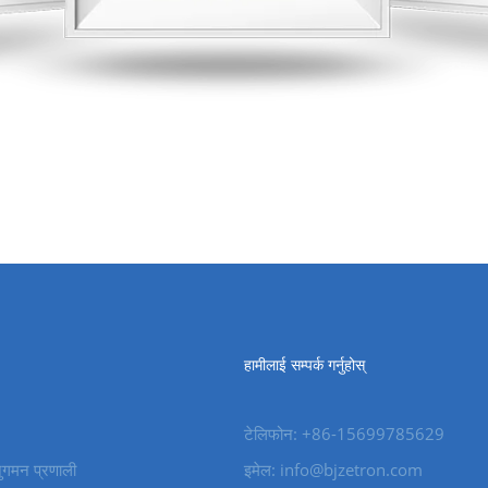
हामीलाई सम्पर्क गर्नुहोस्
टेलिफोन: +86-15699785629
नुगमन प्रणाली
इमेल: info@bjzetron.com