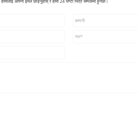
ा हामीलाई आफ्नो इमेल छोड्नुहोस् र हामी 24 घण्टा भित्र सम्पर्कमा हुनेछौं।