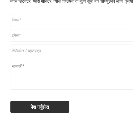
ग्यास डिटेक्टर, ग्यास मोनिटर, ग्यास विश्लेषक वा मूल्य सूची बारे सोधपुछको लागि, कृपय