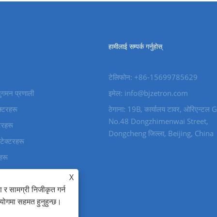
हामीलाई सम्पर्क गर्नुहोस्
टेलिफोन: +86-15699785629
नुगमन प्रणाली
इमेल: info@bjzetron.com
ेक्टरहरू
ठेगाना: 19B, कार्यालय टावर, ओरिएन्टल 
No.48 Dongzhimenwai Street,
्टरहरू
Dongcheng जिल्ला, Beijing, China
िटेक्टरहरू
रू
उपकरण
X
 र सामग्री निजीकृत गर्न
रयोगमा सहमत हुनुहुन्छ।
र सुरक्षित।