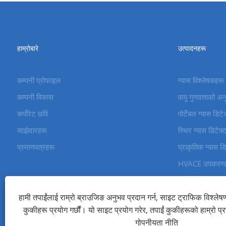
हाम्रोबारे
उत्पादनहरू
कम्पनी प्रोफाइल
ग्यास विश्लेषकहरू
कम्पनी विकास
वायु गुणवत्ताको अ
कर्पोरेट छवि
पोर्टेबल ग्यास डिट
साझेदारहरू
स्थिर ग्यास डिटेक
प्रमाणपत्रहरू
प्राकृतिक ग्यास ड
HVACE उपकरणह
औषधि अनुगमन 
हामी तपाईंलाई राम्रो ब्राउजिङ अनुभव प्रदान गर्न, साइट ट्राफिक विश्लेषण
कुकीहरू प्रयोग गर्छौं। यो साइट प्रयोग गरेर, तपाईं कुकीहरूको हाम्रो प्
प्रतिलिपि अधिकार © 2024 Beijing Zetron Technology Co., Ltd. सर्वाधिका
गोपनीयता नीति