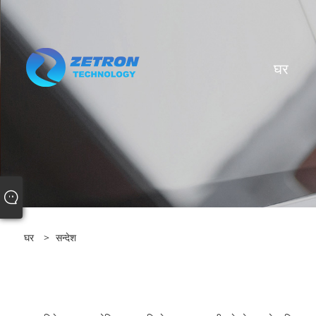
घर
घर
>
सन्देश